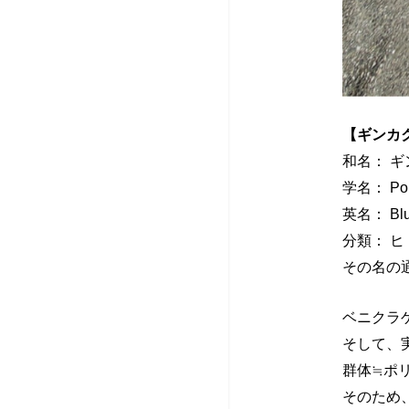
さ
な
い
【ギンカ
飲
人
和名： 
学名： Porp
ん
が
英名： Bl
分類： ヒ
だ
倒
その名の
ら
れ
ベニクラ
泳
て
そして、
群体≒ポ
が
い
そのため