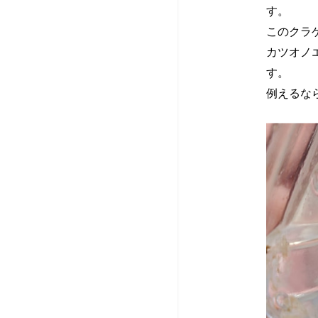
な
た
す。
このクラ
い
ら
カツオノ
す。
ク
ジ
例えるな
ラ
ュ
ゲ
ニ
に
ア
刺
ラ
さ
イ
れ
フ