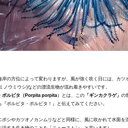
海岸の方位によって変わりますが、風が強く吹く日には、カツ
オミノウミウシ)などの漂流生物が流れ着きやすいです。
ルピタ（Porpita porpita
）とは、この
「ギンカクラゲ」
の
ら『ポルピタ・ポルピタ！』と伝えてみてください。
エボシやカツオノカンムリなどと同様に、風に吹かれて水面を
生活する生き物のことを「ニューストン」と言います）。