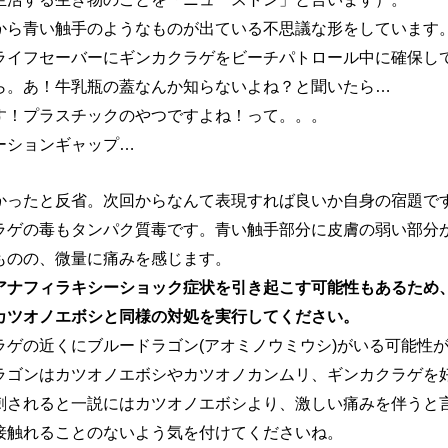
から青い触手のようなものが出ている不思議な形をしています
ライフセーバーにギンカクラゲをビーチパトロール中に確保し
ら。あ！牛乳瓶の蓋なんか知らないよね？と聞いたら…
す！プラスチックのやつですよね！って。。。
ーションギャップ…
かったと反省。次回からなんて表現すれば良いか自身の宿題で
ラゲの毒もタンパク質毒です。青い触手部分に皮膚の弱い部分
ものの、微量に痛みを感じます。
アナフィラキシーショック症状を引き起こす可能性もあるため
カツオノエボシと同様の対処を実行してください。
ラゲの近くにブルードラゴン(アオミノウミウシ)がいる可能性
ラゴンはカツオノエボシやカツオノカンムリ、ギンカクラゲを
刺されると一説にはカツオノエボシより、激しい痛みを伴うと
接触れることのないよう気を付けてくださいね。