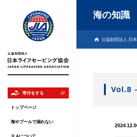
JLA
海の知識
ENGLISH
SITE
公益財団法人 日本
寄
Vol.
寄付をする
付
トップページ
を
海やプールで溺れない
2024.12.0
JLAについて