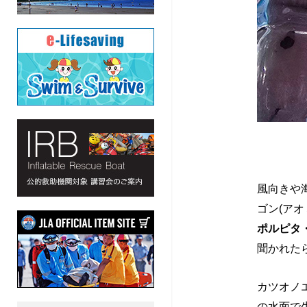
ー
ジ
海
風向きや
ゴン(ア
や
ポルピタ・ポ
聞かれた
プ
カツオノ
の水面で