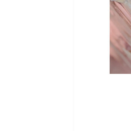
た
セ
ら
ー
ビ
ン
グ
子
ラ
供
イ
に
フ
海
セ