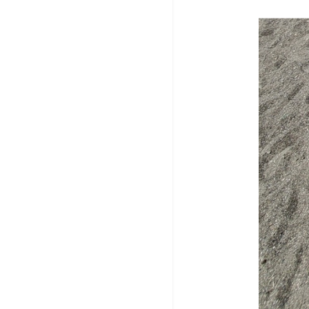
助
プ
け
ー
て
ル
サ
で
イ
事
ン
故
を
起
こ