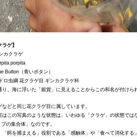
クラゲ】
ギンカクラゲ
ita porpita
ue Button（青いボタン）
ドロ虫綱 花クラゲ目 ギンカクラゲ科
通り、海に浮いた「銀貨」に見えることからこの和名が付けら
ゲなどと同じ花クラゲ目に属しています。
実はこの写真のような状態は、いわゆる「クラゲ」の状態では
リプの集合体」なのです。
、「餌を捕まえる」役割である「感触体」や「食べて消化する