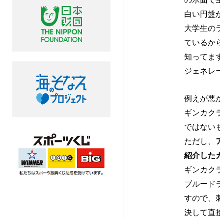
ー
白い円盤
ル
大学生の
ているか
で
知ってま
ジェネレ
溺
例えが悪
ギンカク
れ
ではない
ただし、
な
紹介した
ギンカク
い
ブルード
すので、
決して直