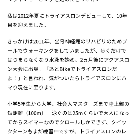
子供に海の楽しさを
ライフセーバーのいる水浴場
私は2012年夏にトライアスロンデビューして、10年
離岸流
サインフラッグを知っていま
すか？
目を迎えました。
津波が来たら
日やけ対策
きっかけは2011年、坐骨神経痛のリハビリのためプ
身近にある水辺
ールでウォーキングをしていましたが、歩くだけで
はつまらなくなり水泳を始め、2ヵ月後にアクアスロ
JLAについて
ン大会に出場。「あとBikeでトライアスロンだ
よ！」と言われ、気がついたらトライアスロンにハ
ご挨拶
マり現在に至ります。
JLAグランドデザイン
組織概要
小学5年生から大学、社会人マスターズまで陸上部の
沿革
短距離（100m）。泳ぐのは25mくらいで大人になっ
てからスイマーなのでクロールしかできず、クイッ
組織体制
クターンもまだ練習中ですが、トライアスロンのレ
アニュアルレポート・各種資料