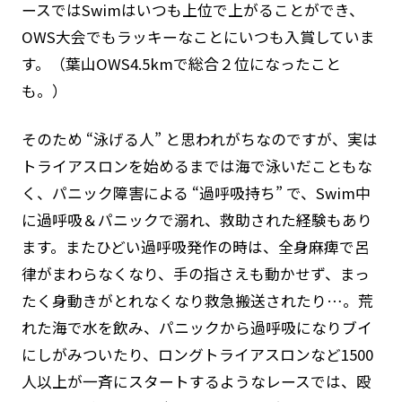
ースではSwimはいつも上位で上がることができ、
国際連盟（ILS)について
OWS大会でもラッキーなことにいつも入賞していま
定款・規程・規則
す。（葉山OWS4.5kmで総合２位になったこと
ライフセービングの活動ガイドライン
も。）
全国加盟クラブ
そのため “泳げる人” と思われがちなのですが、実は
トライアスロンを始めるまでは海で泳いだこともな
ライフセービングスポーツ
く、パニック障害による “過呼吸持ち” で、Swim中
寄付・遺贈について
に過呼吸＆パニックで溺れ、救助された経験もあり
ます。またひどい過呼吸発作の時は、全身麻痺で呂
学校の先生方へ
律がまわらなくなり、手の指さえも動かせず、まっ
たく身動きがとれなくなり救急搬送されたり…。荒
ライフセーバーになろう
れた海で水を飲み、パニックから過呼吸になりブイ
にしがみついたり、ロングトライアスロンなど1500
お問い合わせ
人以上が一斉にスタートするようなレースでは、殴