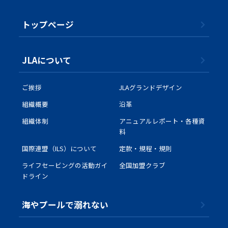
トップぺージ
JLAについて
ご挨拶
JLAグランドデザイン
組織概要
沿革
組織体制
アニュアルレポート・各種資
料
国際連盟（ILS）について
定款・規程・規則
ライフセービングの活動ガイ
全国加盟クラブ
ドライン
海やプールで溺れない