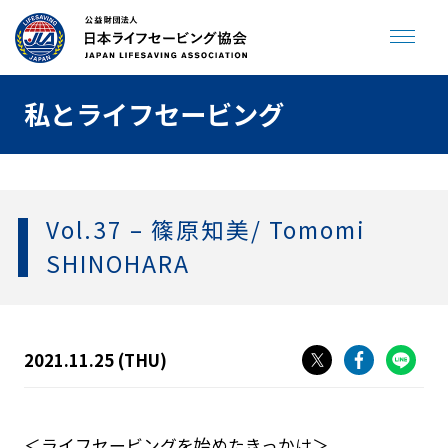
私とライフセービング
JLA ENGLISH SITE
寄付をする
Vol.37 – 篠原知美/ Tomomi
トップページ
SHINOHARA
海やプールで溺れない
2021.11.25 (THU)
助けてサイン
プールで事故を起こさない
飲んだら泳がない
人が倒れていたら
クラゲに刺されたら
ジュニアライフセービング
＜ライフセービングを始めたきっかけ＞