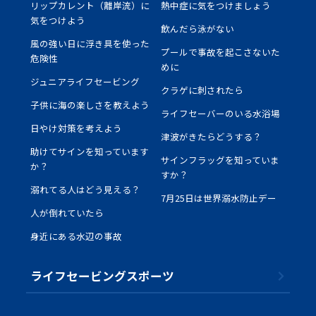
リップカレント（離岸流）に
熱中症に気をつけましょう
気をつけよう
飲んだら泳がない
風の強い日に浮き具を使った
プールで事故を起こさないた
危険性
めに
ジュニアライフセービング
クラゲに刺されたら
子供に海の楽しさを教えよう
ライフセーバーのいる水浴場
日やけ対策を考えよう
津波がきたらどうする？
助けてサインを知っています
サインフラッグを知っていま
か？
すか？
溺れてる人はどう見える？
7月25日は世界溺水防止デー
人が倒れていたら
身近にある水辺の事故
ライフセービングスポーツ