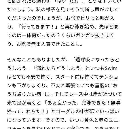
と聞かれたら迷わず 「はい（泣）」 とうなずいてい
たでしょう。私の様子を見てそう判断し声がけして
くださったのでしょうが、お陰でピリっと喝が入
り、「行ってきます！」と再び泳ぎ始め、先ほどま
でのは一体何だったの？くらいガンガン抜きまく
り、お陰で無事入賞できたことも。
そんなこともありましたが、「過呼吸になったらど
うしよう」「溺れたらどうしよう」といつもSwim
はとても不安で怖く、スタート前は怖くてテンショ
ンも下がりまくり、不安と緊張でいつも重度の “お
うち帰りたい病” に。そしてレース中は岸が近づいて
来て足が着くと 「あぁ良かった、完泳できた！無事
帰ってこれらた！」とゴーグルの中が涙でいっぱい
になっています。ですので、いつも黄色と赤のユニ
フォームを見かけるとホッと安心でき、できるだけ