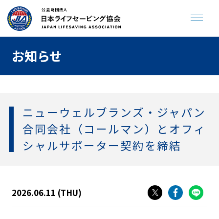
お知らせ
JLA ENGLISH SITE
寄付をする
ニューウェルブランズ・ジャパン
トップページ
合同会社（コールマン）とオフィ
シャルサポーター契約を締結
海やプールで溺れない
助けてサイン
プールで事故を起こさない
2026.06.11 (THU)
飲んだら泳がない
人が倒れていたら
クラゲに刺されたら
ジュニアライフセービング