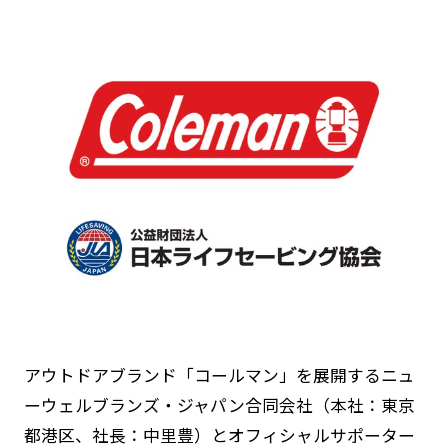
子供に海の楽しさを
ライフセーバーのいる水浴場
離岸流
サインフラッグを知っていま
すか？
津波が来たら
日やけ対策
身近にある水辺
JLAについて
ご挨拶
JLAグランドデザイン
組織概要
沿革
アウトドアブランド「コールマン」を展開するニュ
組織体制
ーウェルブランズ・ジャパン合同会社（本社：東京
都港区、社長：中里豊）とオフィシャルサポーター
アニュアルレポート・各種資料