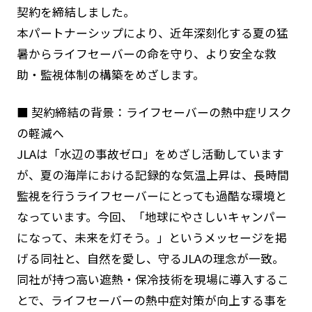
契約を締結しました。
国際連盟（ILS)について
本パートナーシップにより、近年深刻化する夏の猛
定款・規程・規則
暑からライフセーバーの命を守り、より安全な救
ライフセービングの活動ガイドライン
助・監視体制の構築をめざします。
全国加盟クラブ
■ 契約締結の背景：ライフセーバーの熱中症リスク
ライフセービングスポーツ
の軽減へ
JLAは「水辺の事故ゼロ」をめざし活動しています
寄付・遺贈について
が、夏の海岸における記録的な気温上昇は、長時間
監視を行うライフセーバーにとっても過酷な環境と
学校の先生方へ
なっています。今回、「地球にやさしいキャンパー
になって、未来を灯そう。」というメッセージを掲
ライフセーバーになろう
げる同社と、自然を愛し、守るJLAの理念が一致。
同社が持つ高い遮熱・保冷技術を現場に導入するこ
お問い合わせ
とで、ライフセーバーの熱中症対策が向上する事を