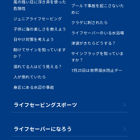
風の強い日に浮き具を使った
プールで事故を起こさないた
危険性
めに
ジュニアライフセービング
クラゲに刺されたら
子供に海の楽しさを教えよう
ライフセーバーのいる水浴場
日やけ対策を考えよう
津波がきたらどうする？
助けてサインを知っています
サインフラッグを知っていま
か？
すか？
溺れてる人はどう見える？
7月25日は世界溺水防止デー
人が倒れていたら
身近にある水辺の事故
ライフセービングスポーツ
ライフセーバーになろう