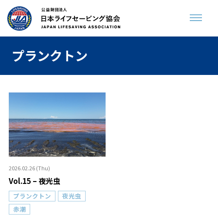
プランクトン
JLA ENGLISH SITE
寄付をする
トップページ
海やプールで溺れない
2026.02.26 (Thu)
助けてサイン
プールで事故を起こさない
Vol.15 – 夜光虫
飲んだら泳がない
人が倒れていたら
プランクトン
夜光虫
赤潮
クラゲに刺されたら
ジュニアライフセービング