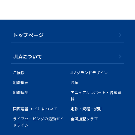
子供に海の楽しさを
ライフセーバーのいる水浴場
離岸流
サインフラッグを知っていま
すか？
津波が来たら
日やけ対策
トップぺージ
身近にある水辺
JLAについて
JLAについて
ご挨拶
JLAグランドデザイン
ご挨拶
組織概要
沿革
JLAグランドデザイン
組織体制
アニュアルレポート・各種資
料
組織概要
国際連盟（ILS）について
定款・規程・規則
沿革
ライフセービングの活動ガイ
全国加盟クラブ
組織体制
ドライン
アニュアルレポート・各種資料