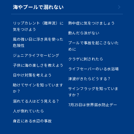
海やプールで溺れない
国際連盟（ILS)について
定款・規程・規則
リップカレント（離岸流）に
熱中症に気をつけましょう
ライフセービングの活動ガイドライン
気をつけよう
飲んだら泳がない
風の強い日に浮き具を使った
全国加盟クラブ
プールで事故を起こさないた
危険性
めに
ライフセービングスポーツ
ジュニアライフセービング
クラゲに刺されたら
子供に海の楽しさを教えよう
ライフセーバーのいる水浴場
寄付・遺贈について
日やけ対策を考えよう
津波がきたらどうする？
助けてサインを知っています
サインフラッグを知っていま
学校の先生方へ
か？
すか？
溺れてる人はどう見える？
7月25日は世界溺水防止デー
ライフセーバーになろう
人が倒れていたら
身近にある水辺の事故
お問い合わせ