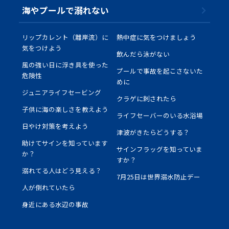
海やプールで溺れない
国際連盟（ILS)について
定款・規程・規則
リップカレント（離岸流）に
熱中症に気をつけましょう
ライフセービングの活動ガイドライン
気をつけよう
飲んだら泳がない
風の強い日に浮き具を使った
プールで事故を起こさないた
全国加盟クラブ
危険性
めに
ジュニアライフセービング
ライフセービングスポーツ
クラゲに刺されたら
子供に海の楽しさを教えよう
ライフセーバーのいる水浴場
寄付・遺贈について
日やけ対策を考えよう
津波がきたらどうする？
助けてサインを知っています
サインフラッグを知っていま
学校の先生方へ
か？
すか？
溺れてる人はどう見える？
7月25日は世界溺水防止デー
ライフセーバーになろう
人が倒れていたら
身近にある水辺の事故
お問い合わせ