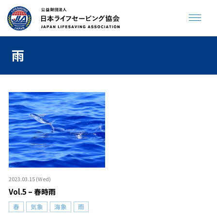
雨
JLA ENGLISH SITE
寄付をする
トップページ
海やプールで溺れない
助けてサイン
プールで事故を起こさない
2023.03.15 (Wed)
Vol.5 – 春時雨
飲んだら泳がない
人が倒れていたら
春
気象
海象
雨
クラゲに刺されたら
ジュニアライフセービング