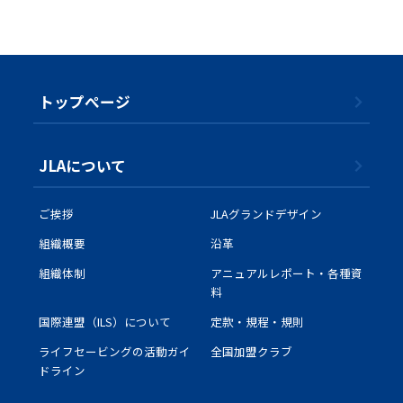
子供に海の楽しさを
ライフセーバーのいる水浴場
離岸流
サインフラッグを知っていま
すか？
津波が来たら
日やけ対策
トップぺージ
身近にある水辺
JLAについて
JLAについて
ご挨拶
JLAグランドデザイン
ご挨拶
組織概要
沿革
JLAグランドデザイン
組織体制
アニュアルレポート・各種資
料
組織概要
国際連盟（ILS）について
定款・規程・規則
沿革
ライフセービングの活動ガイ
全国加盟クラブ
組織体制
ドライン
アニュアルレポート・各種資料