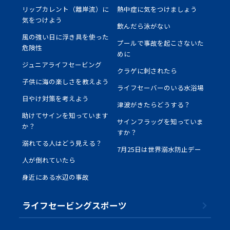
リップカレント（離岸流）に
熱中症に気をつけましょう
気をつけよう
飲んだら泳がない
風の強い日に浮き具を使った
プールで事故を起こさないた
危険性
めに
ジュニアライフセービング
クラゲに刺されたら
子供に海の楽しさを教えよう
ライフセーバーのいる水浴場
日やけ対策を考えよう
津波がきたらどうする？
助けてサインを知っています
サインフラッグを知っていま
か？
すか？
溺れてる人はどう見える？
7月25日は世界溺水防止デー
人が倒れていたら
身近にある水辺の事故
ライフセービングスポーツ