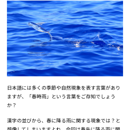
子供に海の楽しさを
ライフセーバーのいる水浴場
離岸流
サインフラッグを知っていま
すか？
津波が来たら
日やけ対策
身近にある水辺
JLAについて
ご挨拶
JLAグランドデザイン
日本語には多くの季節や自然現象を表す言葉があり
ますが、「春時雨」という言葉をご存知でしょう
組織概要
か？
沿革
組織体制
漢字の並びから、春に降る雨に関する現象では？と
アニュアルレポート・各種資料
想像してしまいますよね。今回は春先に降る雨に関