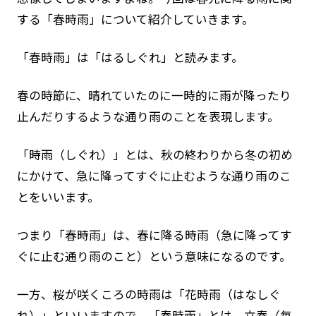
国際連盟（ILS)について
する「春時雨」について紹介していきます。
定款・規程・規則
「春時雨」は「はるしぐれ」と読みます。
ライフセービングの活動ガイドライン
春の時節に、晴れていたのに一時的に雨が降ったり
全国加盟クラブ
止んだりするような通り雨のことを表現します。
ライフセービングスポーツ
「時雨（しぐれ）」とは、秋の終わりから冬の初め
寄付・遺贈について
にかけて、急に降ってすぐに止むような通り雨のこ
とをいいます。
学校の先生方へ
つまり「春時雨」は、春に降る時雨（急に降ってす
ライフセーバーになろう
ぐに止む通り雨のこと）という意味になるのです。
お問い合わせ
一方、桜が咲くころの時雨は「花時雨（はなしぐ
れ）」といいますので、「春時雨」とは、立春（毎