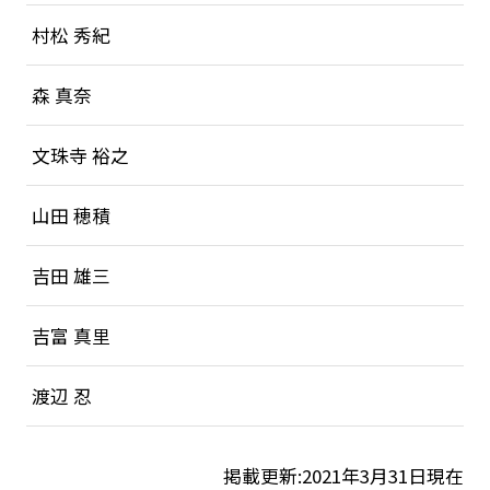
村松 秀紀
森 真奈
文珠寺 裕之
山田 穂積
吉田 雄三
吉富 真里
渡辺 忍
掲載更新:2021年3月31日現在