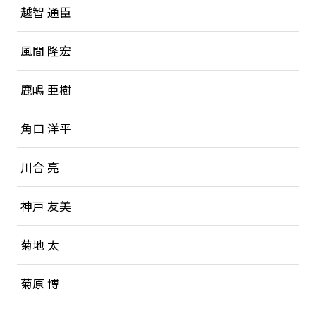
越智 通臣
風間 隆宏
鹿嶋 亜樹
角口 洋平
川合 亮
神戸 友美
菊地 太
菊原 博