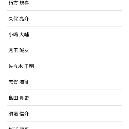
朽方 規喜
久保 亮介
小嶋 大輔
児玉 誠友
佐々木 千明
志賀 海征
島田 貴史
須垣 信介