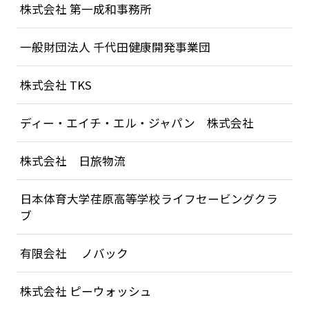
株式会社 第一成和事務所
国際連盟（ILS)について
定款・規程・規則
一般財団法人 千代田健康開発事業団
ライフセービングの活動ガイドライン
株式会社 TKS
全国加盟クラブ
ディー・エイチ・エル・ジャパン 株式会社
ライフセービングスポーツ
株式会社 日旅物流
寄付・遺贈について
日本体育大学荏原高等学校ライフセービングクラ
学校の先生方へ
ブ
ライフセーバーになろう
有限会社 ノバック
お問い合わせ
株式会社 ピーウォッシュ