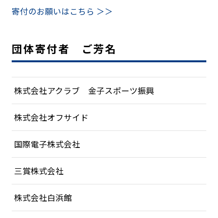
寄付のお願いはこちら ＞＞
子供に海の楽しさを
ライフセーバーのいる水浴場
離岸流
サインフラッグを知っていま
すか？
団体寄付者 ご芳名
津波が来たら
日やけ対策
身近にある水辺
株式会社アクラブ 金子スポーツ振興
JLAについて
株式会社オフサイド
ご挨拶
国際電子株式会社
JLAグランドデザイン
組織概要
三賞株式会社
沿革
組織体制
株式会社白浜館
アニュアルレポート・各種資料