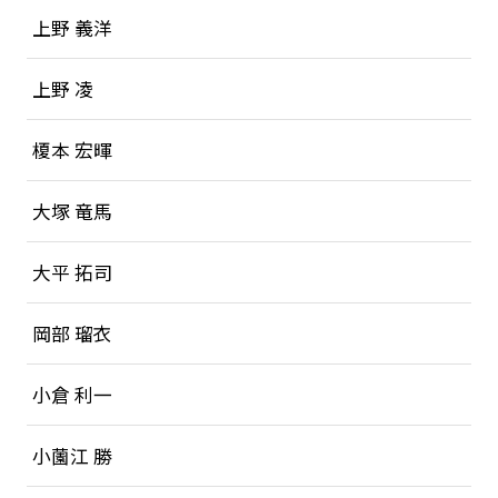
上野 義洋
上野 凌
榎本 宏暉
大塚 竜馬
大平 拓司
岡部 瑠衣
小倉 利一
小薗江 勝