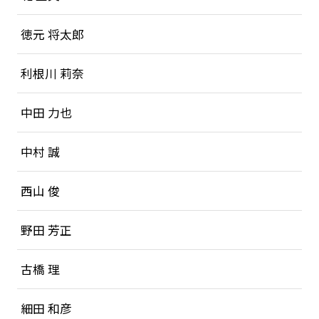
徳元 将太郎
利根川 莉奈
中田 力也
中村 誠
西山 俊
野田 芳正
古橋 理
細田 和彦