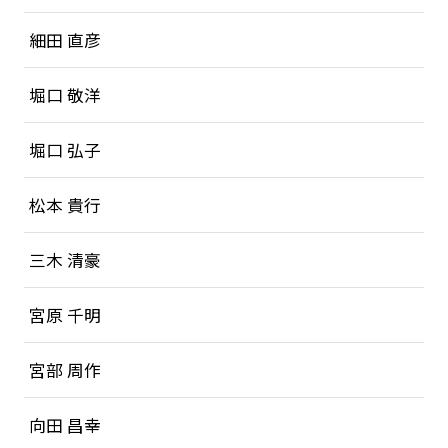
細田 直彦
堀口 敬洋
堀口 弘子
松本 貴行
三木 清豪
宮原 千明
宮部 周作
向田 昌幸