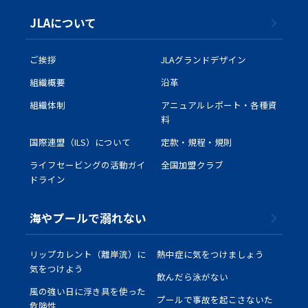
JLAについて
ご挨拶
JLAグランドデザイン
組織概要
沿革
組織体制
アニュアルレポート・各種資
料
国際連盟（ILS）について
定款・規程・規則
ライフセービングの活動ガイ
全国加盟クラブ
ドライン
海やプールで溺れない
リップカレント（離岸流）に
熱中症に気をつけましょう
気をつけよう
飲んだら泳がない
風の強い日に浮き具を使った
プールで事故を起こさないた
危険性