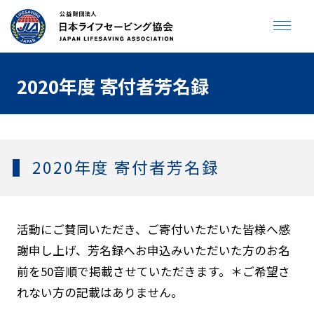
2020年度 寄付者芳名録
JLA ENGLISH SITE
寄付をする
2020年度 寄付者芳名録
トップページ
海やプールで溺れない
活動にご賛同いただき、ご寄付いただいた皆様へ感
謝申し上げ、芳名録へお申込みいただいた方のお名
助けてサイン
プールで事故を起こさない
前を50音順で掲載させていただきます。＊ご希望さ
飲んだら泳がない
人が倒れていたら
れない方の記載はありません。
クラゲに刺されたら
ジュニアライフセービング