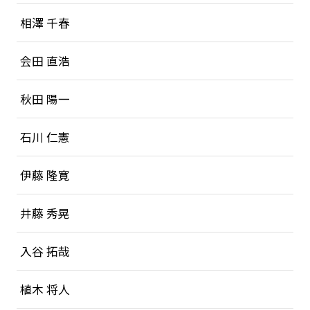
相澤 千春
会田 直浩
秋田 陽一
石川 仁憲
伊藤 隆寛
井藤 秀晃
入谷 拓哉
植木 将人