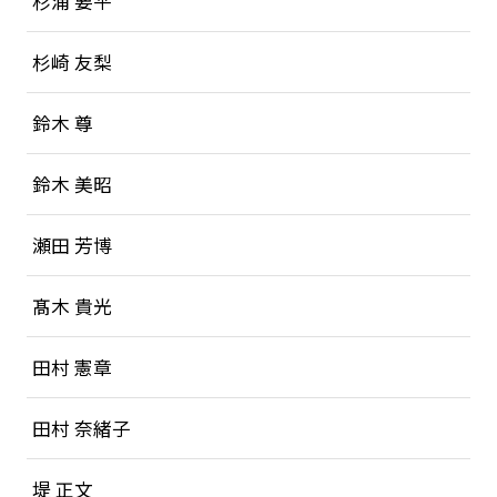
杉浦 要平
杉崎 友梨
鈴木 尊
鈴木 美昭
瀬田 芳博
髙木 貴光
田村 憲章
田村 奈緒子
堤 正文