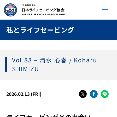
私とライフセービング
JLA ENGLISH SITE
寄付をする
Vol.88 – 清水 心春 / Koharu
トップページ
SHIMIZU
海やプールで溺れない
2026.02.13 (FRI)
助けてサイン
プールで事故を起こさない
飲んだら泳がない
人が倒れていたら
クラゲに刺されたら
ジュニアライフセービング