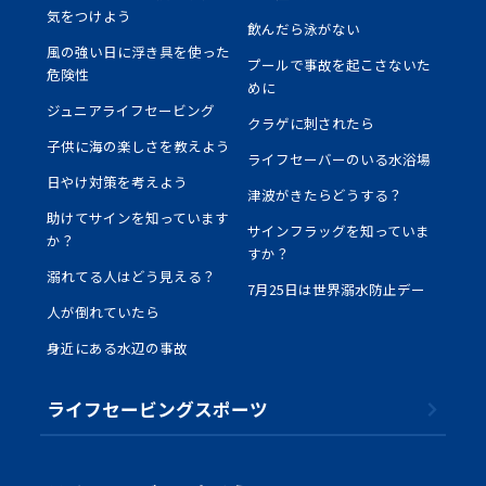
気をつけよう
飲んだら泳がない
風の強い日に浮き具を使った
プールで事故を起こさないた
危険性
めに
ジュニアライフセービング
クラゲに刺されたら
子供に海の楽しさを教えよう
ライフセーバーのいる水浴場
日やけ対策を考えよう
津波がきたらどうする？
助けてサインを知っています
サインフラッグを知っていま
か？
すか？
溺れてる人はどう見える？
7月25日は世界溺水防止デー
人が倒れていたら
身近にある水辺の事故
ライフセービングスポーツ