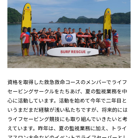
国際連盟（ILS)について
定款・規程・規則
ライフセービングの活動ガイドライン
全国加盟クラブ
ライフセービングスポーツ
寄付・遺贈について
資格を取得した救急救命コースのメンバーでライフ
セービングサークルをたちあげ、夏の監視業務を中
学校の先生方へ
心に活動しています。活動を始めて今年で二年目と
いうまだまだ経験が浅い私たちですが、将来的には
ライフセーバーになろう
ライフセービング競技にも取り組んでいきたいと考
お問い合わせ
えています。昨年は、夏の監視業務に加え、トライ
アスロン大会などのイベントでライフセーバーとし