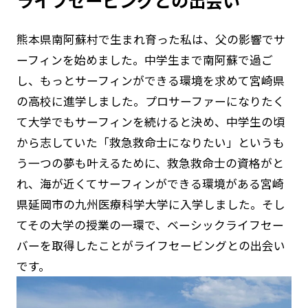
ライフセービングとの出会い
子供に海の楽しさを
ライフセーバーのいる水浴場
熊本県南阿蘇村で生まれ育った私は、父の影響でサ
離岸流
サインフラッグを知っていま
すか？
ーフィンを始めました。中学生まで南阿蘇で過ご
津波が来たら
日やけ対策
し、もっとサーフィンができる環境を求めて宮崎県
身近にある水辺
の高校に進学しました。プロサーファーになりたく
て大学でもサーフィンを続けると決め、中学生の頃
JLAについて
から志していた「救急救命士になりたい」というも
う一つの夢も叶えるために、救急救命士の資格がと
ご挨拶
れ、海が近くてサーフィンができる環境がある宮崎
県延岡市の九州医療科学大学に入学しました。そし
JLAグランドデザイン
てその大学の授業の一環で、ベーシックライフセー
組織概要
バーを取得したことがライフセービングとの出会い
沿革
です。
組織体制
アニュアルレポート・各種資料